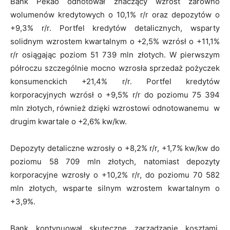
Bank Pekao odnotował znaczący wzrost zarówno
wolumenów kredytowych o 10,1% r/r oraz depozytów o
+9,3% r/r. Portfel kredytów detalicznych, wsparty
solidnym wzrostem kwartalnym o +2,5% wzrósł o +11,1%
r/r osiągając poziom 51 739 mln złotych. W pierwszym
półroczu szczególnie mocno wzrosła sprzedaż pożyczek
konsumenckich +21,4% r/r. Portfel kredytów
korporacyjnych wzrósł o +9,5% r/r do poziomu 75 394
mln złotych, również dzięki wzrostowi odnotowanemu w
drugim kwartale o +2,6% kw/kw.
Depozyty detaliczne wzrosły o +8,2% r/r, +1,7% kw/kw do
poziomu 58 709 mln złotych, natomiast depozyty
korporacyjne wzrosły o +10,2% r/r, do poziomu 70 582
mln złotych, wsparte silnym wzrostem kwartalnym o
+3,9%.
Bank kontynuował skuteczne zarządzanie kosztami,