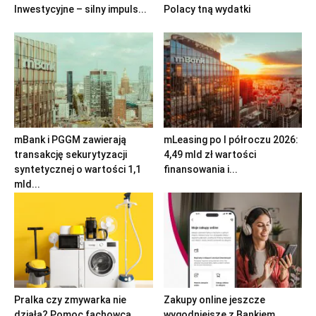
Inwestycyjne – silny impuls...
Polacy tną wydatki
mBank i PGGM zawierają
mLeasing po I półroczu 2026:
transakcję sekurytyzacji
4,49 mld zł wartości
syntetycznej o wartości 1,1
finansowania i...
mld...
Pralka czy zmywarka nie
Zakupy online jeszcze
działa? Pomoc fachowca
wygodniejsze z Bankiem