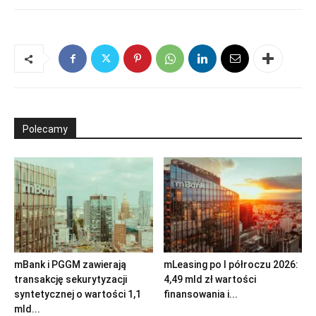
Polecamy
mBank i PGGM zawierają
mLeasing po I półroczu 2026:
transakcję sekurytyzacji
4,49 mld zł wartości
syntetycznej o wartości 1,1
finansowania i...
mld...