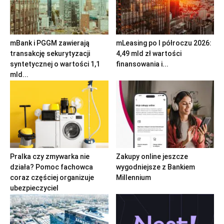
mBank i PGGM zawierają
mLeasing po I półroczu 2026:
transakcję sekurytyzacji
4,49 mld zł wartości
syntetycznej o wartości 1,1
finansowania i...
mld...
Pralka czy zmywarka nie
Zakupy online jeszcze
działa? Pomoc fachowca
wygodniejsze z Bankiem
coraz częściej organizuje
Millennium
ubezpieczyciel