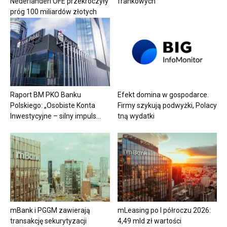
Nederlanden OFE przekroczyły
frankowych
próg 100 miliardów złotych
Raport BM PKO Banku
Efekt domina w gospodarce.
Polskiego: „Osobiste Konta
Firmy szykują podwyżki, Polacy
Inwestycyjne – silny impuls...
tną wydatki
mBank i PGGM zawierają
mLeasing po I półroczu 2026:
transakcję sekurytyzacji
4,49 mld zł wartości