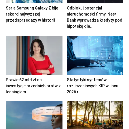
Seria Samsung Galaxy Z bije
Odblokuj potencjał
rekord najwyższej
nieruchomości firmy. Nest
przedsprzedaży w historii
Bank wprowadza kredyty pod
hipotekę dla...
Prawie 62 mld zł na
Statystyki systemów
inwestycje przedsiębiorstw z
rozliczeniowych KIR w lipcu
leasingiem
2026 r.