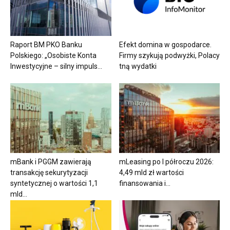
Raport BM PKO Banku
Efekt domina w gospodarce.
Polskiego: „Osobiste Konta
Firmy szykują podwyżki, Polacy
Inwestycyjne – silny impuls...
tną wydatki
mBank i PGGM zawierają
mLeasing po I półroczu 2026:
transakcję sekurytyzacji
4,49 mld zł wartości
syntetycznej o wartości 1,1
finansowania i...
mld...